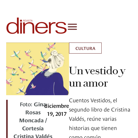
CULTURA
Un vestido y
un amor
Cuentos Vestidos, el
Foto:
Gina
diciembre
segundo libro de Cristina
Rosas
19, 2017
Valdés, reúne varias
Moncada /
historias que tienen
Cortesía
Cristina Valdés
como común