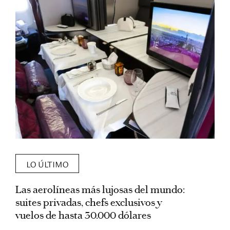
LO ÚLTIMO
Las aerolíneas más lujosas del mundo:
E
suites privadas, chefs exclusivos y
d
vuelos de hasta 30.000 dólares
E