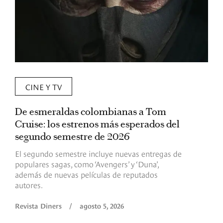
CINE Y TV
De esmeraldas colombianas a Tom
L
Cruise: los estrenos más esperados del
«
segundo semestre de 2026
p
El segundo semestre incluye nuevas entregas de
E
populares sagas, como ‘Avengers’ y ‘Duna’,
h
además de nuevas películas de reputados
d
autores.
h
(
l
Revista Diners
/
agosto 5, 2026