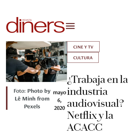
CINE Y TV
CULTURA
¿Trabaja en la
industria
Foto:
Photo by
mayo
Lê Minh from
6,
audiovisual?
Pexels
2020
Netflix y la
ACACC