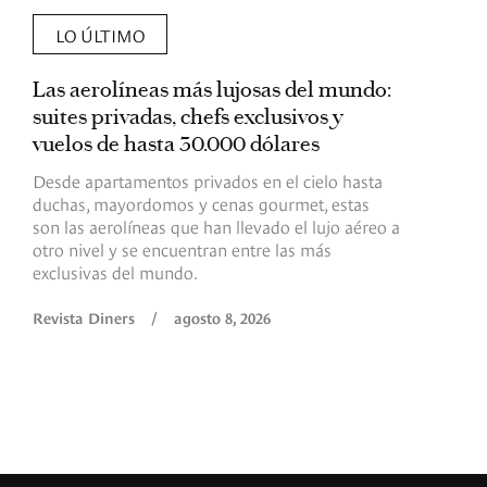
LO ÚLTIMO
Las aerolíneas más lujosas del mundo:
E
suites privadas, chefs exclusivos y
d
vuelos de hasta 30.000 dólares
E
c
Desde apartamentos privados en el cielo hasta
c
duchas, mayordomos y cenas gourmet, estas
son las aerolíneas que han llevado el lujo aéreo a
R
otro nivel y se encuentran entre las más
exclusivas del mundo.
Revista Diners
/
agosto 8, 2026