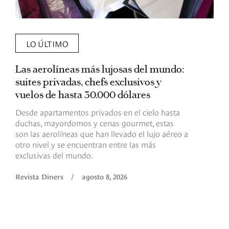
LO ÚLTIMO
Las aerolíneas más lujosas del mundo:
E
suites privadas, chefs exclusivos y
d
vuelos de hasta 30.000 dólares
E
c
Desde apartamentos privados en el cielo hasta
c
duchas, mayordomos y cenas gourmet, estas
son las aerolíneas que han llevado el lujo aéreo a
R
otro nivel y se encuentran entre las más
exclusivas del mundo.
Revista Diners
/
agosto 8, 2026