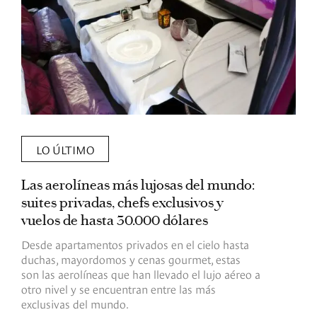
LO ÚLTIMO
Las aerolíneas más lujosas del mundo:
E
suites privadas, chefs exclusivos y
d
vuelos de hasta 30.000 dólares
E
c
Desde apartamentos privados en el cielo hasta
c
duchas, mayordomos y cenas gourmet, estas
son las aerolíneas que han llevado el lujo aéreo a
R
otro nivel y se encuentran entre las más
exclusivas del mundo.