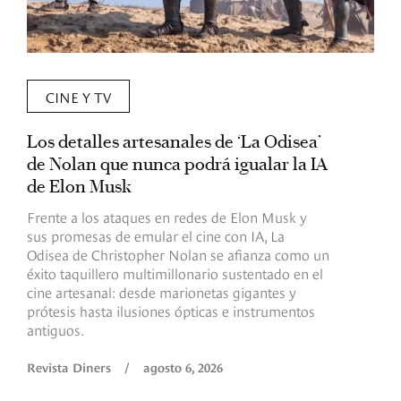
CINE Y TV
Los detalles artesanales de ‘La Odisea’
R
de Nolan que nunca podrá igualar la IA
m
de Elon Musk
I
Frente a los ataques en redes de Elon Musk y
E
sus promesas de emular el cine con IA, La
e
Odisea de Christopher Nolan se afianza como un
b
éxito taquillero multimillonario sustentado en el
C
cine artesanal: desde marionetas gigantes y
c
prótesis hasta ilusiones ópticas e instrumentos
antiguos.
R
Revista Diners
/
agosto 6, 2026