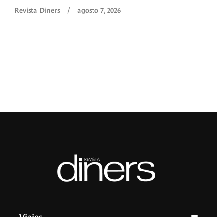
O
Revista Diners
/
agosto 7, 2026
é
c
p
a
R
Viajes