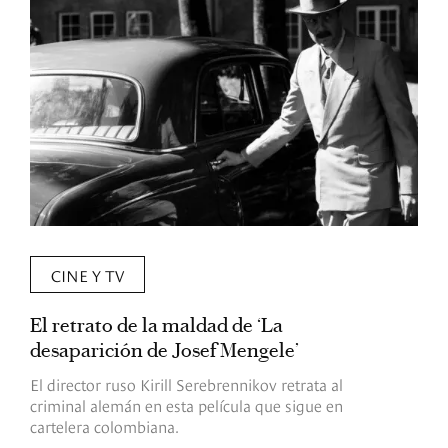
CINE Y TV
El retrato de la maldad de ‘La
L
desaparición de Josef Mengele’
d
d
El director ruso Kirill Serebrennikov retrata al
criminal alemán en esta película que sigue en
F
cartelera colombiana.
s