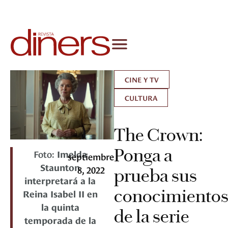
CINE Y TV
CULTURA
The Crown:
Ponga a
Foto:
Imelda
septiembre
Staunton
8, 2022
prueba sus
interpretará a la
conocimiento
Reina Isabel II en
la quinta
de la serie
temporada de la