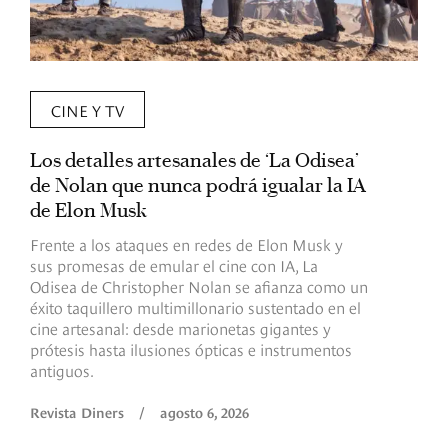
CINE Y TV
Los detalles artesanales de ‘La Odisea’
R
de Nolan que nunca podrá igualar la IA
m
de Elon Musk
I
Frente a los ataques en redes de Elon Musk y
E
sus promesas de emular el cine con IA, La
e
Odisea de Christopher Nolan se afianza como un
b
éxito taquillero multimillonario sustentado en el
C
cine artesanal: desde marionetas gigantes y
c
prótesis hasta ilusiones ópticas e instrumentos
antiguos.
R
Revista Diners
/
agosto 6, 2026