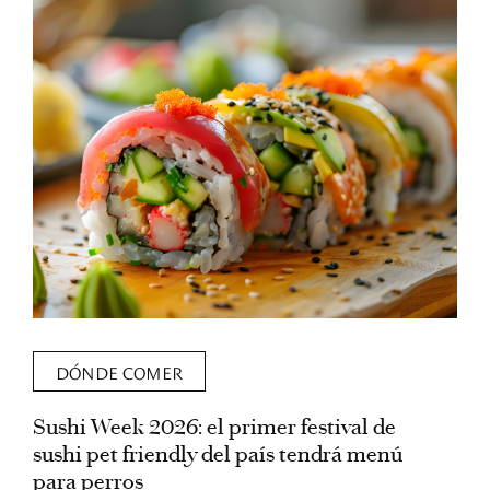
DÓNDE COMER
Sushi Week 2026: el primer festival de
L
sushi pet friendly del país tendrá menú
s
para perros
v