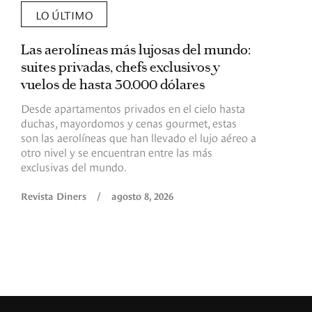
LO ÚLTIMO
Las aerolíneas más lujosas del mundo:
E
suites privadas, chefs exclusivos y
d
vuelos de hasta 30.000 dólares
E
c
Desde apartamentos privados en el cielo hasta
c
duchas, mayordomos y cenas gourmet, estas
son las aerolíneas que han llevado el lujo aéreo a
R
otro nivel y se encuentran entre las más
exclusivas del mundo.
Revista Diners
/
agosto 8, 2026