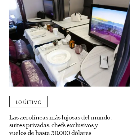
LO ÚLTIMO
Las aerolíneas más lujosas del mundo:
E
suites privadas, chefs exclusivos y
d
vuelos de hasta 30.000 dólares
E