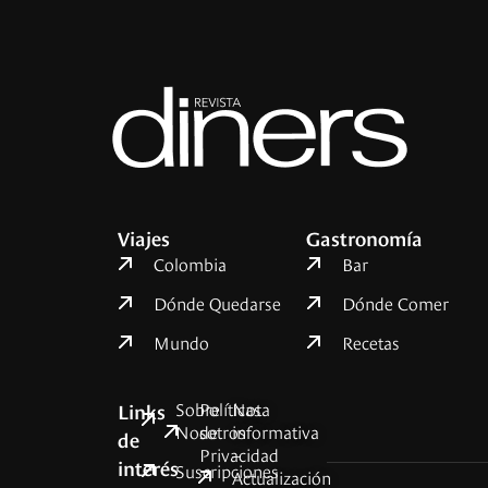
Viajes
Gastronomía
Colombia
Bar
Dónde Quedarse
Dónde Comer
Mundo
Recetas
Sobre
Políticas
Nota
Links
Nosotros
de
informativa
de
Privacidad
–
interés
Suscripciones
Actualización