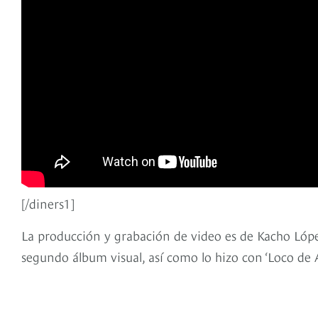
[/diners1]
La producción y grabación de video es de Kacho Lóp
segundo álbum visual, así como lo hizo con ‘Loco de 