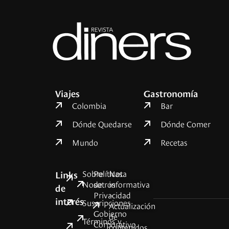
Viajes
Gastronomía
Colombia
Bar
Dónde Quedarse
Dónde Comer
Mundo
Recetas
Sobre
Políticas
Nota
Links
Nosotros
de
informativa
de
Privacidad
–
interés
Suscripciones
Actualización
Gobierno
de
Términos y
Corporativo
contenidos