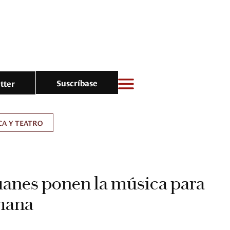
Suscríbase
tter
A Y TEATRO
uanes ponen la música para
emana