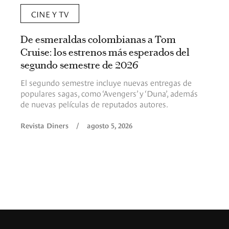
CINE Y TV
De esmeraldas colombianas a Tom
Cruise: los estrenos más esperados del
segundo semestre de 2026
El segundo semestre incluye nuevas entregas de
populares sagas, como ‘Avengers’ y ‘Duna’, además
de nuevas películas de reputados autores.
Revista Diners
/
agosto 5, 2026