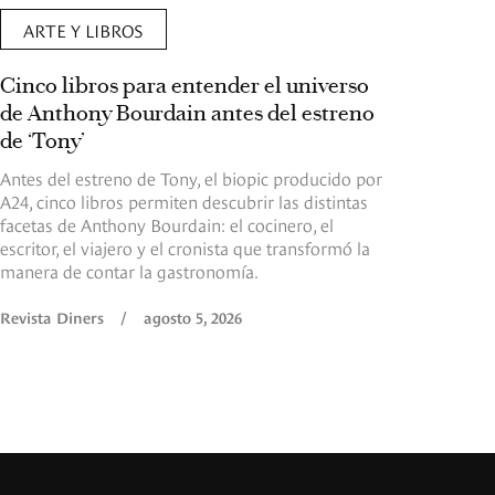
ARTE Y LIBROS
Cinco libros para entender el universo
de Anthony Bourdain antes del estreno
de ‘Tony’
Antes del estreno de Tony, el biopic producido por
A24, cinco libros permiten descubrir las distintas
facetas de Anthony Bourdain: el cocinero, el
escritor, el viajero y el cronista que transformó la
manera de contar la gastronomía.
Revista Diners
/
agosto 5, 2026