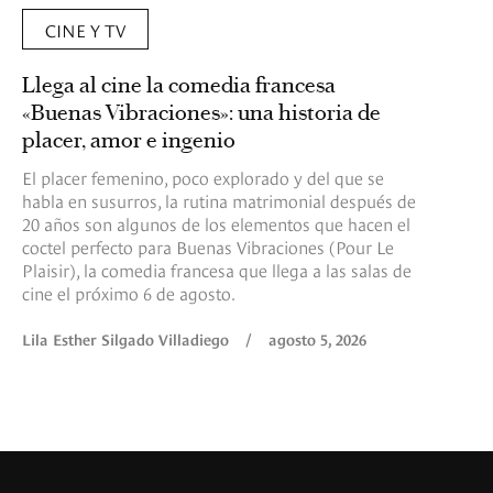
CINE Y TV
Llega al cine la comedia francesa
«Buenas Vibraciones»: una historia de
placer, amor e ingenio
El placer femenino, poco explorado y del que se
habla en susurros, la rutina matrimonial después de
20 años son algunos de los elementos que hacen el
coctel perfecto para Buenas Vibraciones (Pour Le
Plaisir), la comedia francesa que llega a las salas de
cine el próximo 6 de agosto.
Lila Esther Silgado Villadiego
/
agosto 5, 2026