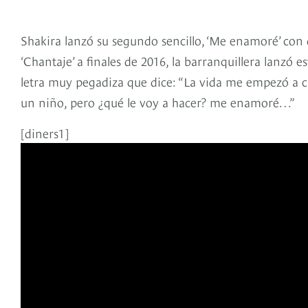
Shakira lanzó su segundo sencillo, ‘Me enamoré’ con
‘Chantaje’ a finales de 2016, la barranquillera lanzó 
letra muy pegadiza que dice: “La vida me empezó a c
un niño, pero ¿qué le voy a hacer? me enamoré…”
[diners1]