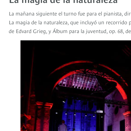
La mañana siguiente el turno fue para el pianista, di
La magia de la naturaleza, que incluyó un recorrido po
de Edvard Grieg, y Álbum para la juventud, op. 68,