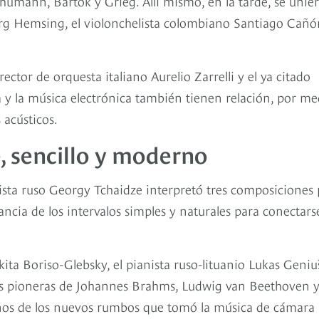
humann, Bartók y Grieg. Allí mismo, en la tarde, se unie
börg Hemsing, el violonchelista colombiano Santiago Cañó
rector de orquesta italiano Aurelio Zarrelli y el ya citado
y la música electrónica también tienen relación, por me
acústicos.
, sencillo y moderno
nista ruso Georgy Tchaidze interpretó tres composiciones
ncia de los intervalos simples y naturales para conectars
kita Boriso-Glebsky, el pianista ruso-lituanio Lukas Geniu
as pioneras de Johannes Brahms, Ludwig van Beethoven 
gunos de los nuevos rumbos que tomó la música de cámara