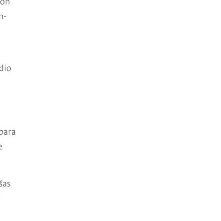
ron
n-
dio
 para
e
šas
y