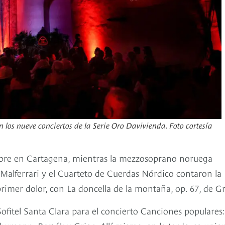
n los nueve conciertos de la Serie Oro Davivienda. Foto cortesía
umbre en Cartagena, mientras la mezzosoprano noruega
 Malferrari y el Cuarteto de Cuerdas Nórdico contaron la
rimer dolor, con La doncella de la montaña, op. 67, de Gr
ofitel Santa Clara para el concierto Canciones populares: