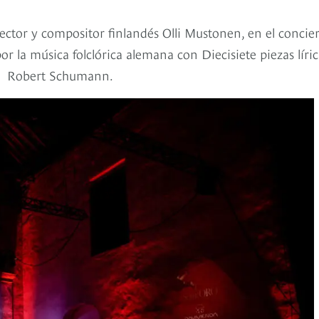
rector y compositor finlandés Olli Mustonen, en el concie
r la música folclórica alemana con Diecisiete piezas líric
 de Robert Schumann.