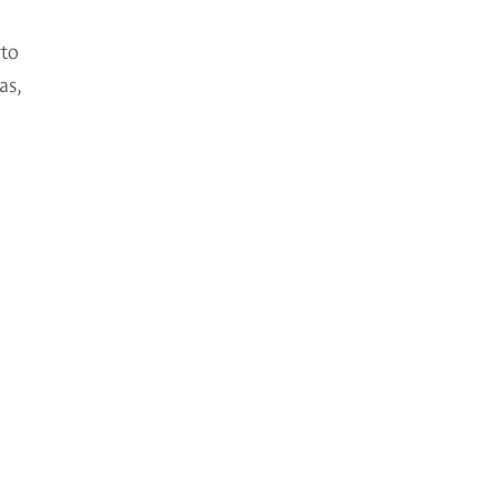
rto
as,