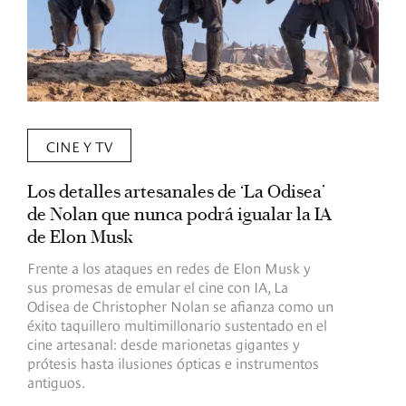
CINE Y TV
Los detalles artesanales de ‘La Odisea’
R
de Nolan que nunca podrá igualar la IA
m
de Elon Musk
I
Frente a los ataques en redes de Elon Musk y
E
sus promesas de emular el cine con IA, La
e
Odisea de Christopher Nolan se afianza como un
b
éxito taquillero multimillonario sustentado en el
C
cine artesanal: desde marionetas gigantes y
c
prótesis hasta ilusiones ópticas e instrumentos
antiguos.
R