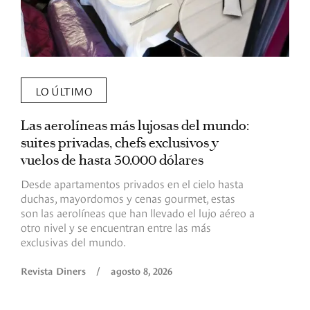
LO ÚLTIMO
Las aerolíneas más lujosas del mundo:
E
suites privadas, chefs exclusivos y
d
vuelos de hasta 30.000 dólares
E
c
Desde apartamentos privados en el cielo hasta
c
duchas, mayordomos y cenas gourmet, estas
son las aerolíneas que han llevado el lujo aéreo a
R
otro nivel y se encuentran entre las más
exclusivas del mundo.
Revista Diners
/
agosto 8, 2026