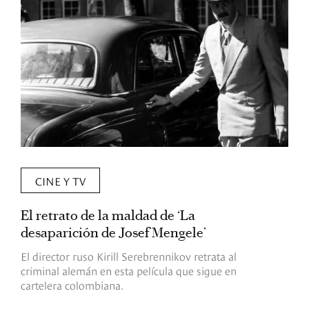
CINE Y TV
El retrato de la maldad de ‘La
L
desaparición de Josef Mengele’
d
d
El director ruso Kirill Serebrennikov retrata al
criminal alemán en esta película que sigue en
F
cartelera colombiana.
s
O