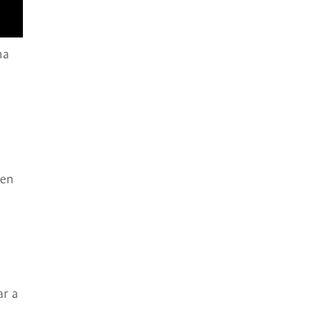
na
 en
ar a