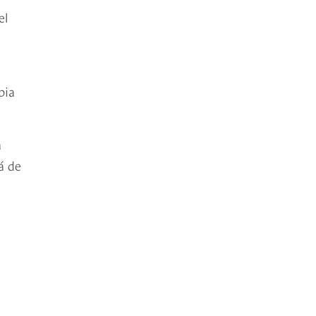
el
pia
a
á de