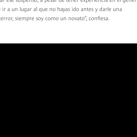
ir a un lugar al que no hayas ido antes y darle una
error, siempre soy como un novato”, confiesa.