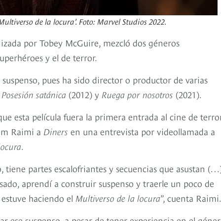
ltiverso de la locura’. Foto: Marvel Studios 2022.
onizada por Tobey McGuire, mezcló dos géneros
uperhéroes y el de terror.
 suspenso, pues ha sido director o productor de varias
,
Posesión satánica
(2012) y
Ruega por nosotros
(2021).
ue esta película fuera la primera entrada al cine de terro
 Sam Raimi a
Diners
en una entrevista por videollamada a
locura
.
tiene partes escalofriantes y secuencias que asustan (…
sado, aprendí a construir suspenso y traerle un poco de
s estuve haciendo el
Multiverso de la locura
”, cuenta Raimi
ar ese suspenso, a pesar de tener experiencia en el géner