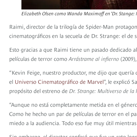
Elizabeth Olsen como Wanda Maximoff en ‘Dr. Stange: Mu
Raimi, director de la trilogía de Spider-Man protag
cinematográficos en la secuela de Dr. Strange: el de s
Esto gracias a que Raimi tiene un pasado dedicado al
películas de terror como
Arrástrame al infierno
(2009)
“Kevin Feige, nuestro productor, me dijo que quería q
el
Universo Cinematográfico de Marvel
”, le explicó
propósito del estreno de
Dr. Strange: Multiverso de la 
“Aunque no está completamente metida en el género, 
Como he hecho un par de películas de terror en el pa
miedo a la audiencia. Todo eso fue muy útil mientra
Sin embargo, el director confesó que fue un reto logr