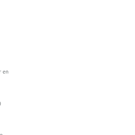
r en
)
.
o.