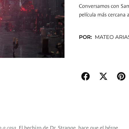
Conversamos con Sam R
película más cercana a
POR:
MATEO ARIA
 a casa
. El hechizo de Dr. Strange, hace que el héroe