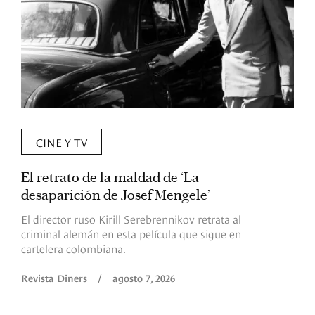
CINE Y TV
El retrato de la maldad de ‘La
L
desaparición de Josef Mengele’
d
d
El director ruso Kirill Serebrennikov retrata al
criminal alemán en esta película que sigue en
F
cartelera colombiana.
s
O
Revista Diners
/
agosto 7, 2026
é
c
p