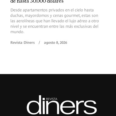
de hasta 30.000 dólares
Desde apartamentos privados en el cielo hasta
duchas, mayordomos y cenas gourmet, estas son
las aerolíneas que han llevado el lujo aéreo a otro
nivel y se encuentran entre las más exclusivas del
mundo.
Revista Diners
/
agosto 8, 2026