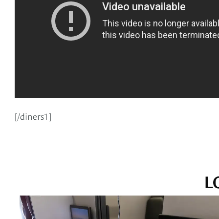
[/diners1]
L