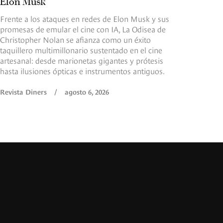
Elon Musk
Frente a los ataques en redes de Elon Musk y sus
promesas de emular el cine con IA, La Odisea de
Christopher Nolan se afianza como un éxito
taquillero multimillonario sustentado en el cine
artesanal: desde marionetas gigantes y prótesis
hasta ilusiones ópticas e instrumentos antiguos.
Revista Diners
/
agosto 6, 2026