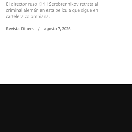
El director ruso Kirill Serebrennikov retrata al
criminal alemán en esta película que sigue en
cartelera colombiana.
Revista Diners
/
agosto 7, 2026