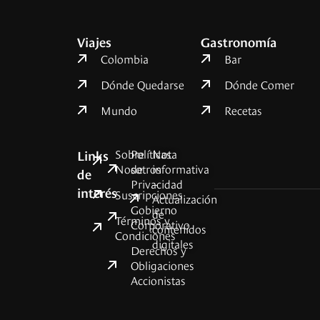
Viajes
Gastronomía
Colombia
Bar
Dónde Quedarse
Dónde Comer
Mundo
Recetas
Sobre
Políticas
Nota
Links
Nosotros
de
informativa
de
Privacidad
–
interés
Suscripciones
Actualización
Gobierno
de
Términos y
Corporativo
contenidos
Condiciones
digitales
Derechos y
Obligaciones
Accionistas