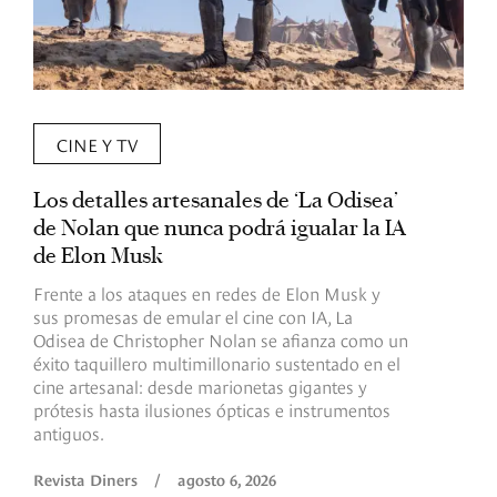
CINE Y TV
Los detalles artesanales de ‘La Odisea’
R
de Nolan que nunca podrá igualar la IA
m
de Elon Musk
I
Frente a los ataques en redes de Elon Musk y
E
sus promesas de emular el cine con IA, La
e
Odisea de Christopher Nolan se afianza como un
b
éxito taquillero multimillonario sustentado en el
C
cine artesanal: desde marionetas gigantes y
c
prótesis hasta ilusiones ópticas e instrumentos
antiguos.
R
Revista Diners
/
agosto 6, 2026