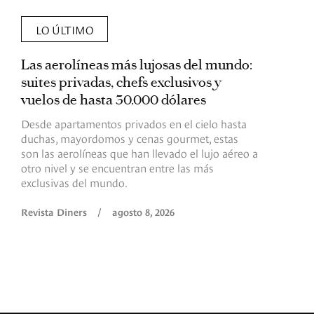
LO ÚLTIMO
Las aerolíneas más lujosas del mundo:
E
suites privadas, chefs exclusivos y
d
vuelos de hasta 30.000 dólares
E
c
Desde apartamentos privados en el cielo hasta
c
duchas, mayordomos y cenas gourmet, estas
son las aerolíneas que han llevado el lujo aéreo a
R
otro nivel y se encuentran entre las más
exclusivas del mundo.
Revista Diners
/
agosto 8, 2026