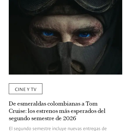
CINE Y TV
De esmeraldas colombianas a Tom
L
Cruise: los estrenos más esperados del
«
segundo semestre de 2026
p
El segundo semestre incluye nuevas entregas de
E