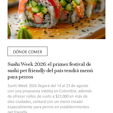
DÓNDE COMER
Sushi Week 2026: el primer festival de
L
sushi pet friendly del país tendrá menú
s
para perros
v
Sushi Week 2026 llegará del 14 al 23 de agosto
D
con una propuesta inédita en Colombia: además
d
de ofrecer rollos de sushi a $23.000 en más de
s
diez ciudades, contará con un menú creado
o
especialmente para perros en establecimientos
e
pet friendly.