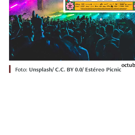
octub
Foto:
Unsplash/ C.C. BY 0.0/ Estéreo Picnic