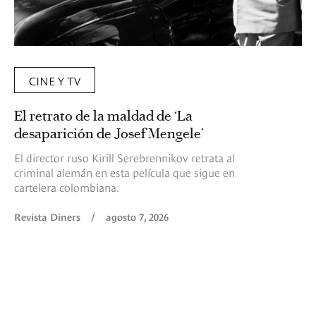
CINE Y TV
El retrato de la maldad de ‘La
desaparición de Josef Mengele’
El director ruso Kirill Serebrennikov retrata al
criminal alemán en esta película que sigue en
cartelera colombiana.
Revista Diners
/
agosto 7, 2026