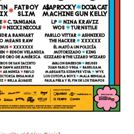
igualito al Estéreo Picnic?»