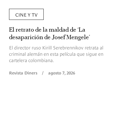
CINE Y TV
El retrato de la maldad de ‘La
L
desaparición de Josef Mengele’
d
d
El director ruso Kirill Serebrennikov retrata al
criminal alemán en esta película que sigue en
F
cartelera colombiana.
s
O
Revista Diners
/
agosto 7, 2026
é
c
p
a
R