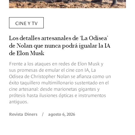
CINE Y TV
Los detalles artesanales de ‘La Odisea’
R
de Nolan que nunca podrá igualar la IA
m
de Elon Musk
I
Frente a los ataques en redes de Elon Musk y
E
sus promesas de emular el cine con IA, La
e
Odisea de Christopher Nolan se afianza como un
b
éxito taquillero multimillonario sustentado en el
C
cine artesanal: desde marionetas gigantes y
c
prótesis hasta ilusiones ópticas e instrumentos
antiguos.
R
Revista Diners
/
agosto 6, 2026