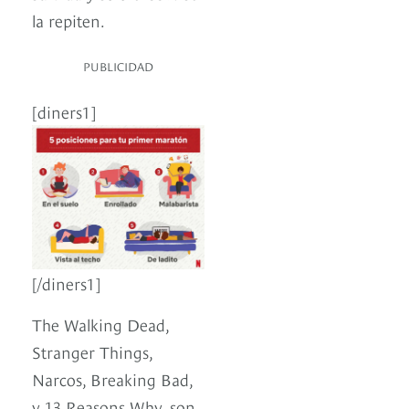
la repiten.
PUBLICIDAD
[diners1]
[/diners1]
The Walking Dead,
Stranger Things,
Narcos, Breaking Bad,
y 13 Reasons Why, son