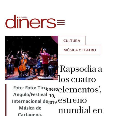
CULTURA
MÚSICA Y TEATRO
‘Rapsodia a
los cuatro
Foto:
Foto: Tico
elementos’,
enero
Angulo/Festival
10,
estreno
Internacional de
2019
Música de
mundial en
Cartagena.