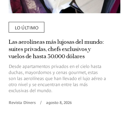
LO ÚLTIMO
Las aerolíneas más lujosas del mundo:
E
suites privadas, chefs exclusivos y
d
vuelos de hasta 30.000 dólares
E
c
Desde apartamentos privados en el cielo hasta
c
duchas, mayordomos y cenas gourmet, estas
son las aerolíneas que han llevado el lujo aéreo a
R
otro nivel y se encuentran entre las más
exclusivas del mundo.
Revista Diners
/
agosto 8, 2026