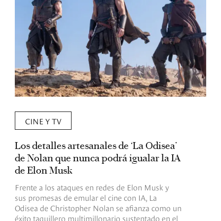
CINE Y TV
Los detalles artesanales de ‘La Odisea’
R
de Nolan que nunca podrá igualar la IA
m
de Elon Musk
I
Frente a los ataques en redes de Elon Musk y
E
sus promesas de emular el cine con IA, La
e
Odisea de Christopher Nolan se afianza como un
b
éxito taquillero multimillonario sustentado en el
C