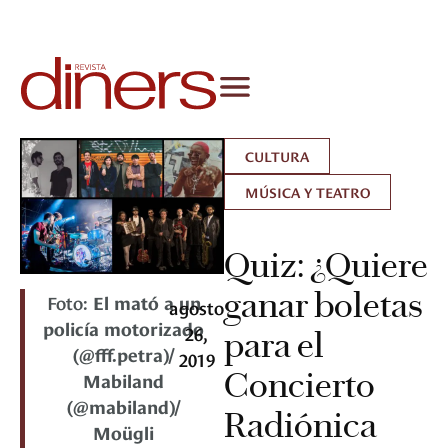
CULTURA
MÚSICA Y TEATRO
Quiz: ¿Quiere
ganar boletas
Foto:
El mató a un
agosto
policía motorizado
26,
para el
(@fff.petra)/
2019
Concierto
Mabiland
(@mabiland)/
Radiónica
Moügli