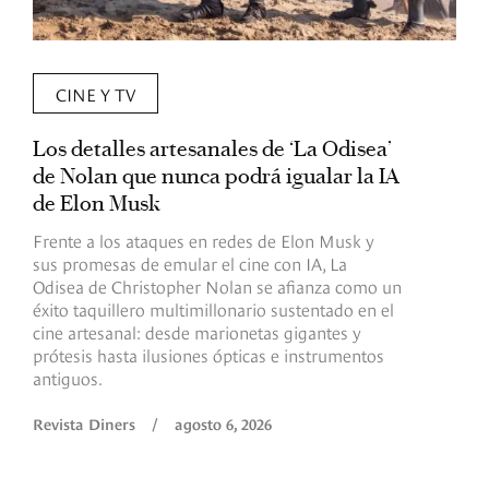
CINE Y TV
Los detalles artesanales de ‘La Odisea’
R
de Nolan que nunca podrá igualar la IA
m
de Elon Musk
I
Frente a los ataques en redes de Elon Musk y
E
sus promesas de emular el cine con IA, La
e
Odisea de Christopher Nolan se afianza como un
b
éxito taquillero multimillonario sustentado en el
C
cine artesanal: desde marionetas gigantes y
c
prótesis hasta ilusiones ópticas e instrumentos
antiguos.
R
Revista Diners
/
agosto 6, 2026