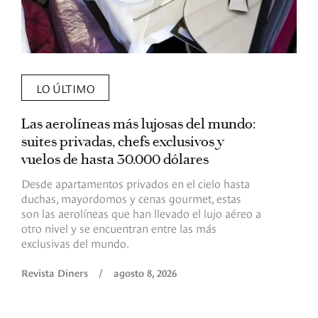
LO ÚLTIMO
Las aerolíneas más lujosas del mundo:
E
suites privadas, chefs exclusivos y
d
vuelos de hasta 30.000 dólares
E
c
Desde apartamentos privados en el cielo hasta
c
duchas, mayordomos y cenas gourmet, estas
son las aerolíneas que han llevado el lujo aéreo a
R
otro nivel y se encuentran entre las más
exclusivas del mundo.
Revista Diners
/
agosto 8, 2026