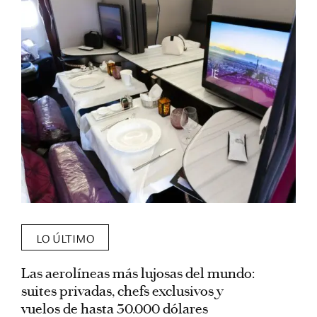
LO ÚLTIMO
Las aerolíneas más lujosas del mundo:
E
suites privadas, chefs exclusivos y
d
vuelos de hasta 30.000 dólares
E