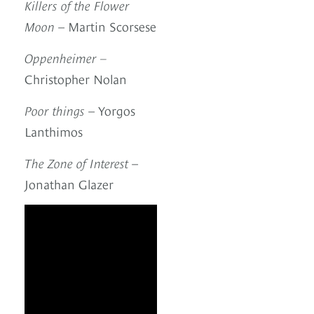
Killers of the Flower
Moon
– Martin Scorsese
Oppenheimer –
Christopher Nolan
Poor things
– Yorgos
Lanthimos
The Zone of Interest
–
Jonathan Glazer