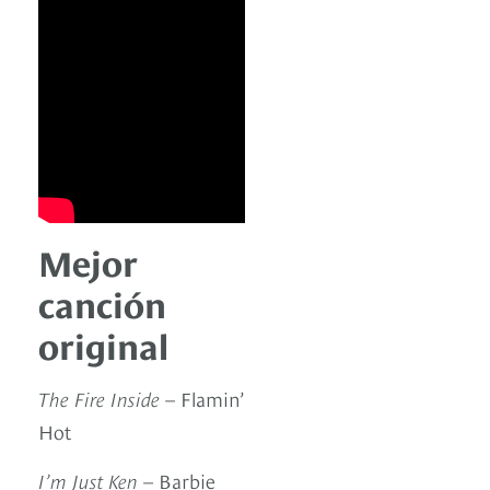
Mejor
canción
original
The Fire Inside
– Flamin’
Hot
I’m Just Ken
– Barbie