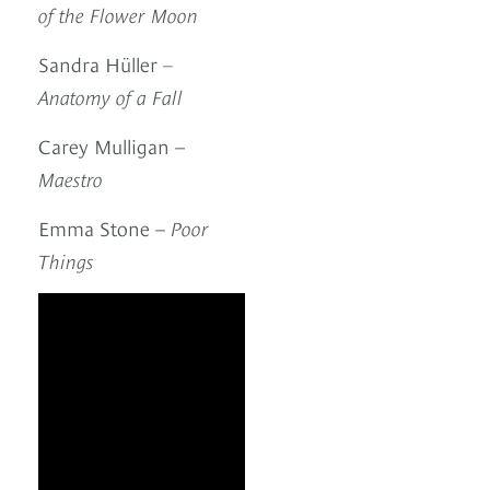
of the Flower Moon
Sandra Hüller
–
Anatomy of a Fall
Carey Mulligan –
Maestro
Emma Stone –
Poor
Things