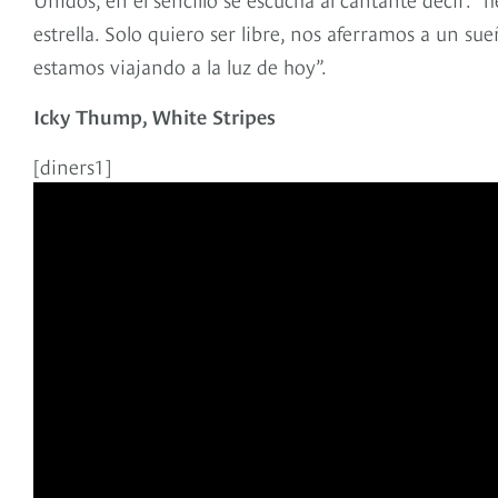
estrella. Solo quiero ser libre, nos aferramos a un 
estamos viajando a la luz de hoy”.
Icky Thump, White Stripes
[diners1]