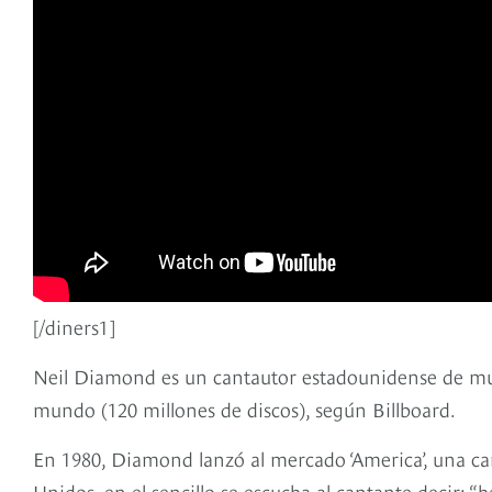
[/diners1]
Neil Diamond es un cantautor estadounidense de músi
mundo (120 millones de discos), según Billboard.
En 1980, Diamond lanzó al mercado ‘America’, una canc
Unidos, en el sencillo se escucha al cantante decir: 