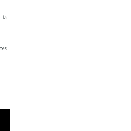
 la
tes