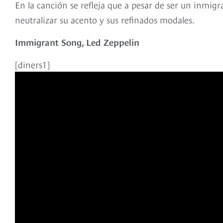
En la canción se refleja que a pesar de ser un inmigra
neutralizar su acento y sus refinados modales.
Immigrant Song, Led Zeppelin
[diners1]