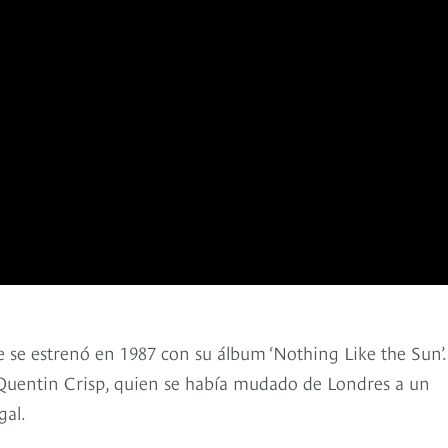
se estrenó en 1987 con su álbum ‘Nothing Like the Sun’.
o Quentin Crisp, quien se había mudado de Londres a un
gal.