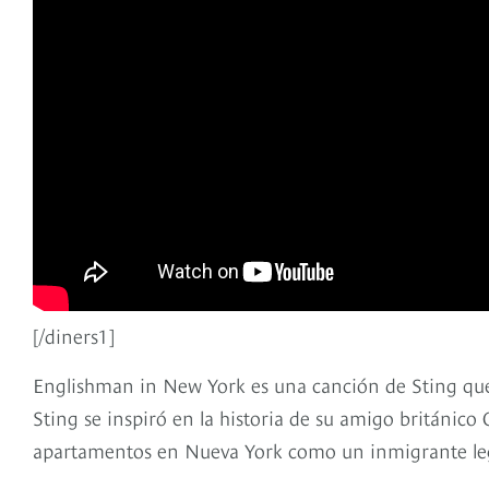
[/diners1]
Englishman in New York es una canción de Sting que 
Sting se inspiró en la historia de su amigo británic
apartamentos en Nueva York como un inmigrante le