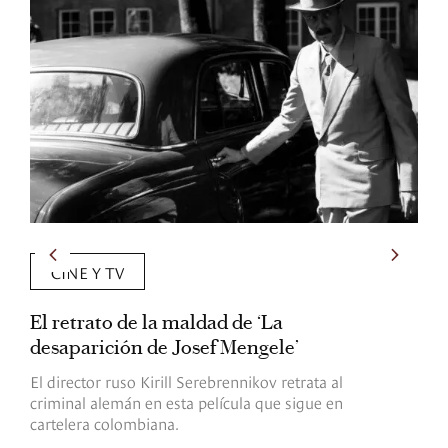
CINE Y TV
El retrato de la maldad de ‘La
L
desaparición de Josef Mengele’
d
d
El director ruso Kirill Serebrennikov retrata al
criminal alemán en esta película que sigue en
F
cartelera colombiana.
s
O