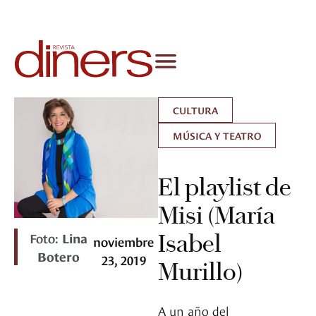
CULTURA
MÚSICA Y TEATRO
El playlist de
Misi (María
Foto:
Lina
Isabel
noviembre
Botero
23, 2019
Murillo)
A un año del