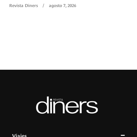
Revista Diners
/
agosto 7, 2026
é
c
p
a
R
Viajes