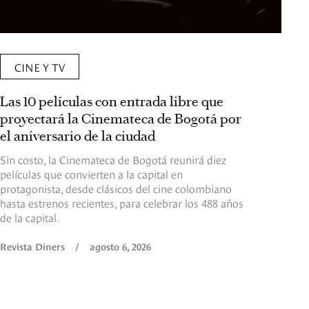
CINE Y TV
Las 10 películas con entrada libre que
proyectará la Cinemateca de Bogotá por
el aniversario de la ciudad
Sin costo, la Cinemateca de Bogotá reunirá diez
películas que convierten a la capital en
protagonista, desde clásicos del cine colombiano
hasta estrenos recientes, para celebrar los 488 años
de la capital.
Revista Diners
/
agosto 6, 2026