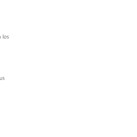
 los
us