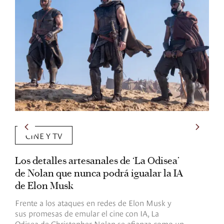
CINE Y TV
Los detalles artesanales de ‘La Odisea’
R
de Nolan que nunca podrá igualar la IA
m
de Elon Musk
I
Frente a los ataques en redes de Elon Musk y
E
sus promesas de emular el cine con IA, La
e
Odisea de Christopher Nolan se afianza como un
b