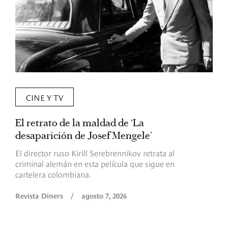
CINE Y TV
El retrato de la maldad de ‘La
L
desaparición de Josef Mengele’
d
d
El director ruso Kirill Serebrennikov retrata al
criminal alemán en esta película que sigue en
F
cartelera colombiana.
s
O
Revista Diners
/
agosto 7, 2026
é
c
p