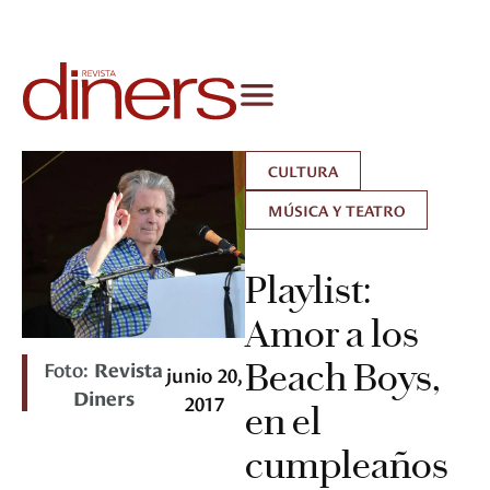
CULTURA
MÚSICA Y TEATRO
Playlist:
Amor a los
Foto:
Revista
Beach Boys,
junio 20,
Diners
2017
en el
cumpleaños