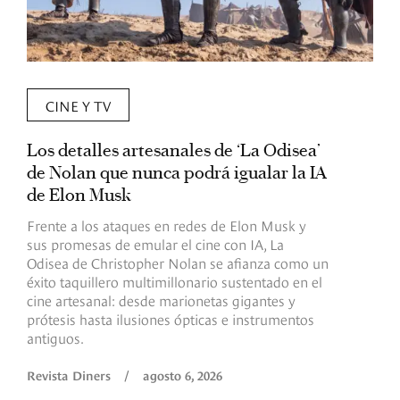
CINE Y TV
Los detalles artesanales de ‘La Odisea’
R
de Nolan que nunca podrá igualar la IA
m
de Elon Musk
I
Frente a los ataques en redes de Elon Musk y
E
sus promesas de emular el cine con IA, La
e
Odisea de Christopher Nolan se afianza como un
b
éxito taquillero multimillonario sustentado en el
C
cine artesanal: desde marionetas gigantes y
c
prótesis hasta ilusiones ópticas e instrumentos
antiguos.
R
Revista Diners
/
agosto 6, 2026