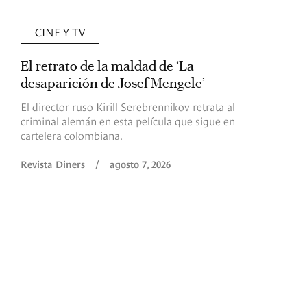
CINE Y TV
El retrato de la maldad de ‘La
L
desaparición de Josef Mengele’
d
d
El director ruso Kirill Serebrennikov retrata al
criminal alemán en esta película que sigue en
F
cartelera colombiana.
s
O
Revista Diners
/
agosto 7, 2026
é
c
p
a
R