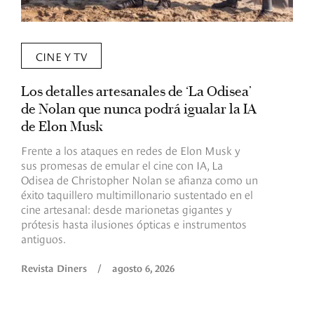
CINE Y TV
Los detalles artesanales de ‘La Odisea’
R
de Nolan que nunca podrá igualar la IA
m
de Elon Musk
I
Frente a los ataques en redes de Elon Musk y
E
sus promesas de emular el cine con IA, La
e
Odisea de Christopher Nolan se afianza como un
b
éxito taquillero multimillonario sustentado en el
C
cine artesanal: desde marionetas gigantes y
c
prótesis hasta ilusiones ópticas e instrumentos
antiguos.
R
Revista Diners
/
agosto 6, 2026