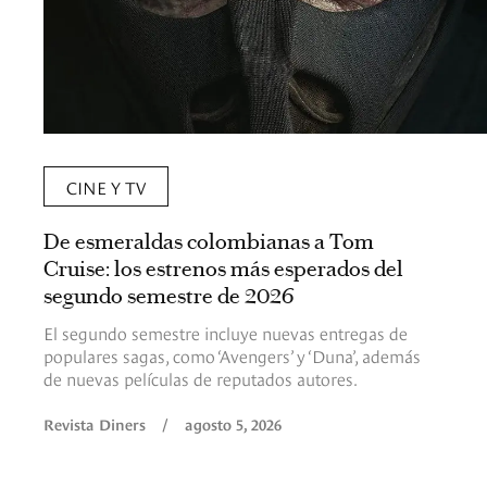
CINE Y TV
De esmeraldas colombianas a Tom
Cruise: los estrenos más esperados del
segundo semestre de 2026
El segundo semestre incluye nuevas entregas de
populares sagas, como ‘Avengers’ y ‘Duna’, además
de nuevas películas de reputados autores.
Revista Diners
/
agosto 5, 2026