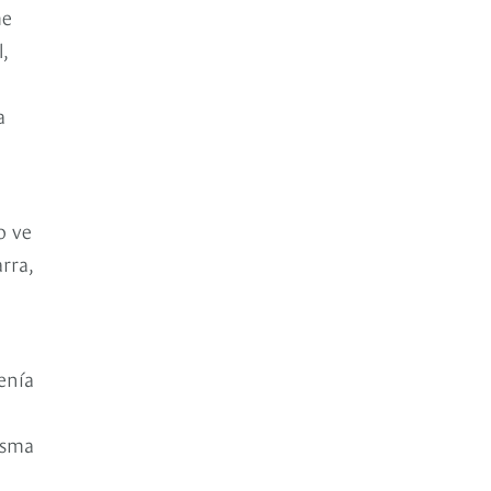
me
,
a
o ve
rra,
enía
isma