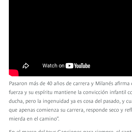
Pasaron más de 40 años de carrera y Milanés afirma q
fuerza y su espíritu mantiene la convicción infantil
ducha, pero la ingenuidad ya es cosa del pasado, y cu
que apenas comienza su carrera, responde seco y ref
mierda en el camino”.
En el marco del tour Canciones para siempre, el can