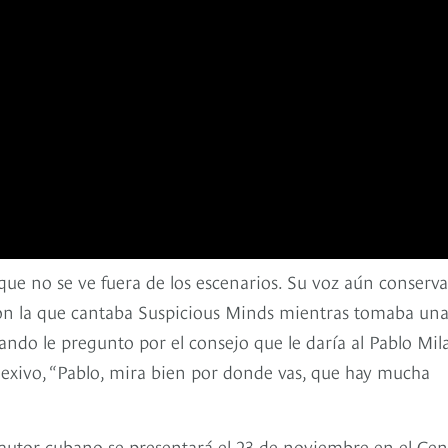
ue no se ve fuera de los escenarios. Su voz aún conserva
 con la que cantaba Suspicious Minds mientras tomaba un
ando le pregunto por el consejo que le daría al Pablo Mil
lexivo, “Pablo, mira bien por donde vas, que hay mucha
tautor cubano se presentará el 23 de noviembre en el Cen