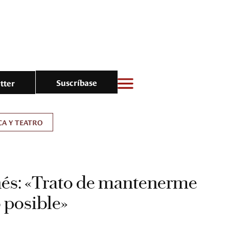
Suscríbase
tter
A Y TEATRO
nés: «Trato de mantenerme
 posible»