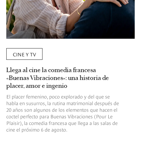
CINE Y TV
Llega al cine la comedia francesa
«Buenas Vibraciones»: una historia de
placer, amor e ingenio
El placer femenino, poco explorado y del que se
habla en susurros, la rutina matrimonial después de
20 años son algunos de los elementos que hacen el
coctel perfecto para Buenas Vibraciones (Pour Le
Plaisir), la comedia francesa que llega a las salas de
cine el próximo 6 de agosto.