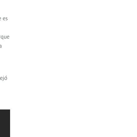
e es
rque
a
dejó