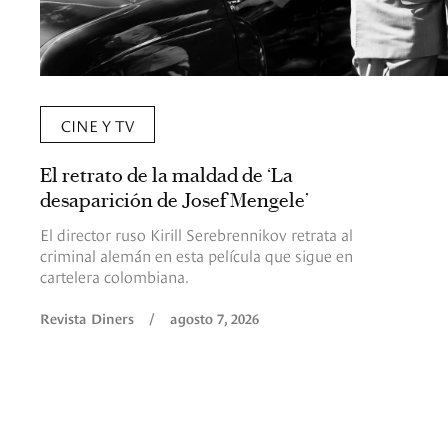
CINE Y TV
El retrato de la maldad de ‘La
desaparición de Josef Mengele’
El director ruso Kirill Serebrennikov retrata al
criminal alemán en esta película que sigue en
cartelera colombiana.
Revista Diners
/
agosto 7, 2026