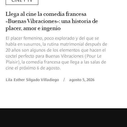
Llega al cine la comedia francesa
«Buenas Vibraciones»: una historia de
placer, amor e ingenio
El placer femenino, poco explorado y del que se
habla en susurros, la rutina matrimonial después de
20 años son algunos de los elementos que hacen el
coctel perfecto para Buenas Vibraciones (Pour Le
Plaisir), la comedia francesa que llega a las salas de
cine el próximo 6 de agosto.
Lila Esther Silgado Villadiego
/
agosto 5, 2026