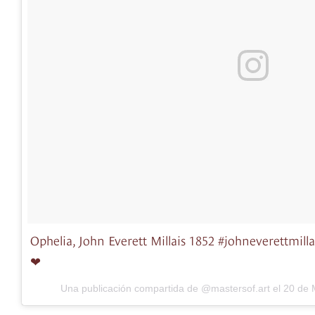
Ophelia, John Everett Millais 1852 #johneverettmill
❤
Una publicación compartida de @mastersof.art el
20 de 