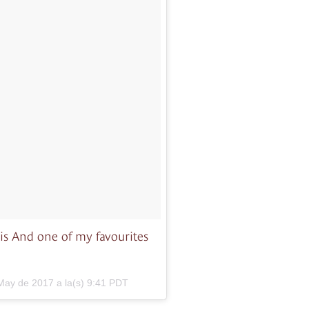
ais And one of my favourites
May de 2017 a la(s) 9:41 PDT