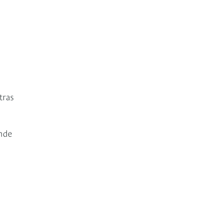
tras
onde