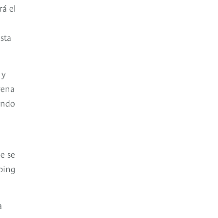
á el
sta
 y
rena
ando
ue se
pping
a