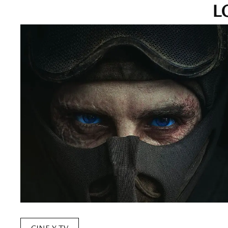
L
CINE Y TV