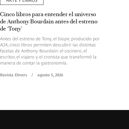
Cinco libros para entender el universo
de Anthony Bourdain antes del estreno
de ‘Tony’
Antes del estreno de Tony, el biopic producido por
A24, cinco libros permiten descubrir las distintas
facetas de Anthony Bourdain: el cocinero, el
escritor, el viajero y el cronista que transformó la
manera de contar la gastronomía.
Revista Diners
/
agosto 5, 2026