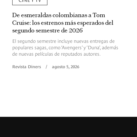
De esmeraldas colombianas a Tom
Cruise: los estrenos más esperados del
segundo semestre de 2026
El segundo semestre incluye nuevas entregas de
populares sagas, como ‘Avengers’ y ‘Duna’, además
de nuevas películas de reputados autores.
Revista Diners
/
agosto 5, 2026