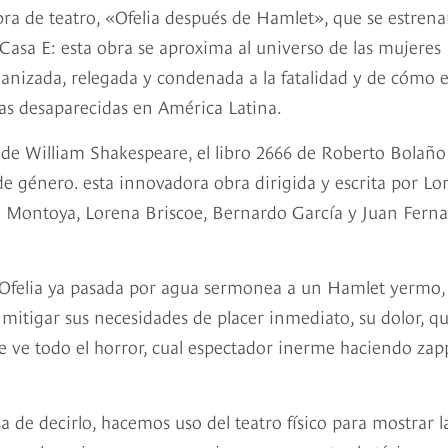
a de teatro, «Ofelia después de Hamlet», que se estrenar
asa E: esta obra se aproxima al universo de las mujeres
anizada, relegada y condenada a la fatalidad y de cómo e
lias desaparecidas en América Latina.
 de William Shakespeare, el libro 2666 de Roberto Bolaño
 de género. esta innovadora obra dirigida y escrita por Lo
ia Montoya, Lorena Briscoe, Bernardo García y Juan Fern
 Ofelia ya pasada por agua sermonea a un Hamlet yermo,
a mitigar sus necesidades de placer inmediato, su dolor, q
ue ve todo el horror, cual espectador inerme haciendo za
 de decirlo, hacemos uso del teatro físico para mostrar l