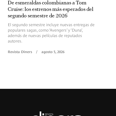
De esmeraldas colombianas a Tom
L
Cruise: los estrenos más esperados del
«
segundo semestre de 2026
p
El segundo semestre incluye nuevas entregas de
E
populares sagas, como ‘Avengers’ y ‘Duna’,
h
además de nuevas películas de reputados
d
autores.
h
(
l
Revista Diners
/
agosto 5, 2026
L