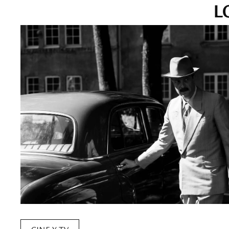
L
CINE Y TV