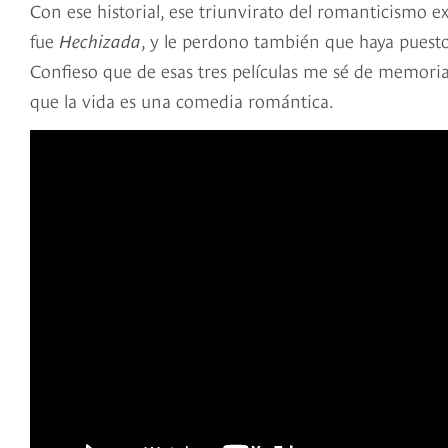
Con ese historial, ese triunvirato del romanticismo e
fue
Hechizada
, y le perdono también que haya puesto 
Confieso que de esas tres películas me sé de memoria
que la vida es una comedia romántica.