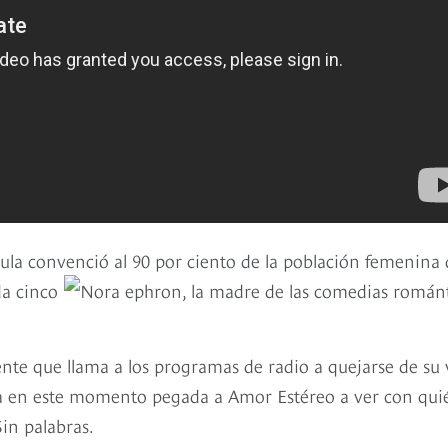
cula convenció al 90 por ciento de la población femenina
da cinco
gente que llama a los programas de radio a quejarse de su 
a en este momento pegada a Amor Estéreo a ver con qui
Sin palabras.