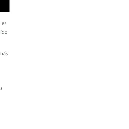
 es
oído
 más
as