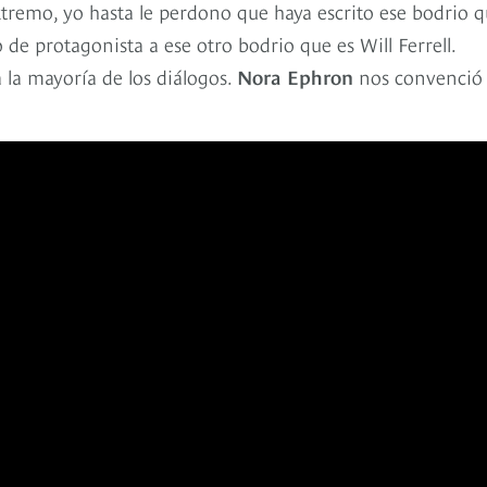
xtremo, yo hasta le perdono que haya escrito ese bodrio 
de protagonista a ese otro bodrio que es Will Ferrell.
 la mayoría de los diálogos.
Nora Ephron
nos convenció