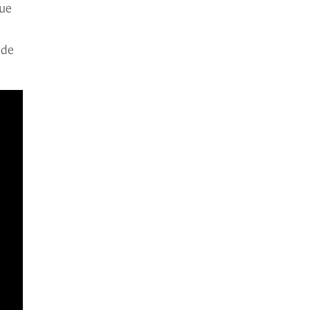
que
 de