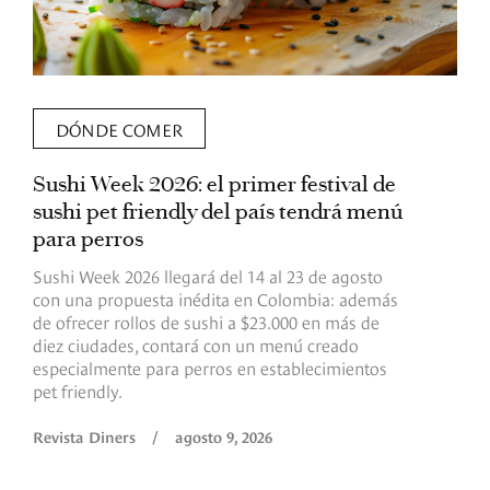
DÓNDE COMER
Sushi Week 2026: el primer festival de
L
sushi pet friendly del país tendrá menú
s
para perros
v
Sushi Week 2026 llegará del 14 al 23 de agosto
D
con una propuesta inédita en Colombia: además
d
de ofrecer rollos de sushi a $23.000 en más de
s
diez ciudades, contará con un menú creado
o
especialmente para perros en establecimientos
e
pet friendly.
R
Revista Diners
/
agosto 9, 2026