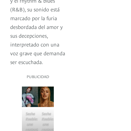
y el rhythm & blues
(R&B), su sonido está
marcado por la furia
desbordada del amor y
sus decepciones,
interpretado con una
voz grave que demanda
ser escuchada.
PUBLICIDAD
Sasha
Sasha
Keable:
Keable:
una
una
cantante
cantante