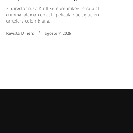
El director ruso Kirill Serebrennikov retrata al
criminal alemán en esta película que sigue en
cartelera colombiana.
Revista Diners
/
agosto 7, 2026