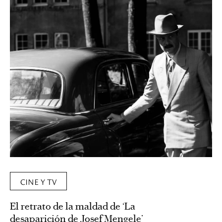
CINE Y TV
El retrato de la maldad de ‘La
desaparición de Josef Mengele’