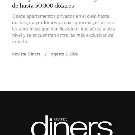
de hasta 30.000 dólares
Desde apartamentos privados en el cielo hasta
duchas, mayordomos y cenas gourmet, estas son
las aerolíneas que han llevado el lujo aéreo a otro
nivel y se encuentran entre las más exclusivas del
mundo.
Revista Diners
/
agosto 8, 2026