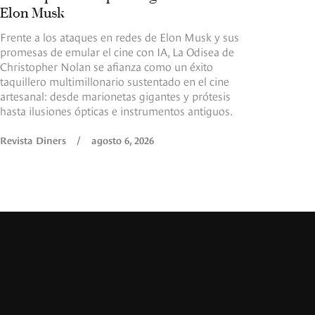
Elon Musk
Frente a los ataques en redes de Elon Musk y sus
promesas de emular el cine con IA, La Odisea de
Christopher Nolan se afianza como un éxito
taquillero multimillonario sustentado en el cine
artesanal: desde marionetas gigantes y prótesis
hasta ilusiones ópticas e instrumentos antiguos.
Revista Diners
/
agosto 6, 2026