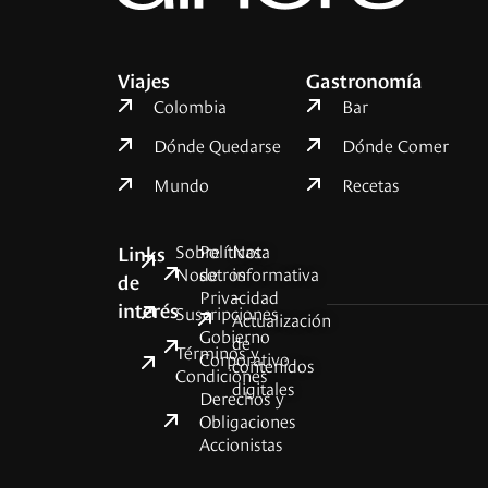
Viajes
Gastronomía
Colombia
Bar
Dónde Quedarse
Dónde Comer
Mundo
Recetas
Sobre
Políticas
Nota
Links
Nosotros
de
informativa
de
Privacidad
–
interés
Suscripciones
Actualización
Gobierno
de
Términos y
Corporativo
contenidos
Condiciones
digitales
Derechos y
Obligaciones
Accionistas