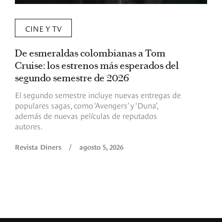
CINE Y TV
De esmeraldas colombianas a Tom
L
Cruise: los estrenos más esperados del
«
segundo semestre de 2026
p
El segundo semestre incluye nuevas entregas de
E
populares sagas, como ‘Avengers’ y ‘Duna’,
h
además de nuevas películas de reputados
d
autores.
h
(
l
Revista Diners
/
agosto 5, 2026
L